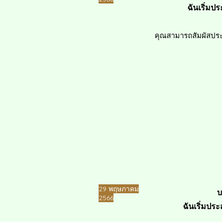
ฉันเริ่มป
คุณสามารถสัมผัสประส
​29 พฤษภาคม
​บ
2566
ฉันเริ่มปร