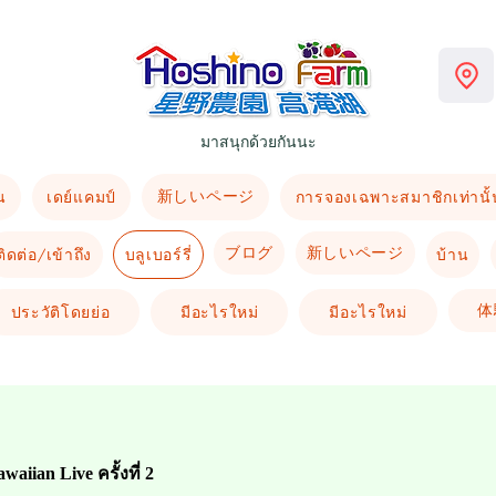
มาสนุกด้วยกันนะ
新しいページ
น
เดย์แคมป์
การจองเฉพาะสมาชิกเท่านั้
ブログ
新しいページ
ติดต่อ/เข้าถึง
บลูเบอร์รี่
บ้าน
体
ประวัติโดยย่อ
มีอะไรใหม่
มีอะไรใหม่
awaiian Live​ ครั้งที่ 2