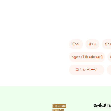
บ้าน
บ้าน
บ้า
กฎการใช้เดย์แคมป์
新しいページ
จัดขึ้นที่ H
​9 ตุลาคม
2566
วัน