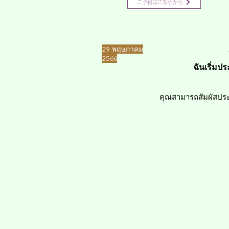
ご予約はこちらから
​29 พฤษภาคม
2566
ฉันเริ่มป
คุณสามารถสัมผัสประส