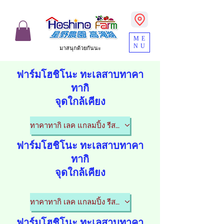
ME
NU
มาสนุกด้วยกันนะ
​ฟาร์มโฮชิโนะ ทะเลสาบทาคา
ทากิ
จุดใกล้เคียง
ทาคาทากิ เลค แกลมปิ้ง รีสอร์ท
​ฟาร์มโฮชิโนะ ทะเลสาบทาคา
ทากิ
จุดใกล้เคียง
ทาคาทากิ เลค แกลมปิ้ง รีสอร์ท
​ฟาร์มโฮชิโนะ ทะเลสาบทาคา