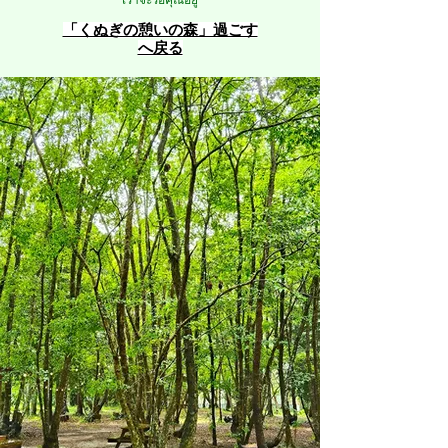
​「くぬぎの憩いの森」過ごす
へ戻る