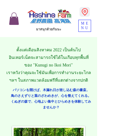
ME
NU
มาสนุกด้วยกันนะ
ตั้งแต่เดือนสิงหาคม 2022 เป็นต้นไป
อินเทอร์เน็ตจะสามารถใช้ได้ในเกือบทุกพื้นที่
ของ "Kunugi no Ikoi Mori"
เราหวังว่าคุณจะใช้มันเพื่อการทำงานระยะไกล
ฯลฯ ในสภาพแวดล้อมฟรีที่แตกต่างจากปกติ
パソコンを開けば、木漏れ日が差し込む森の書斎。
鳥のさえずりと葉のざわめきが、心を整えてくれる。
くぬぎの森で、心地よい集中とひらめきを体験してみ
ませんか？