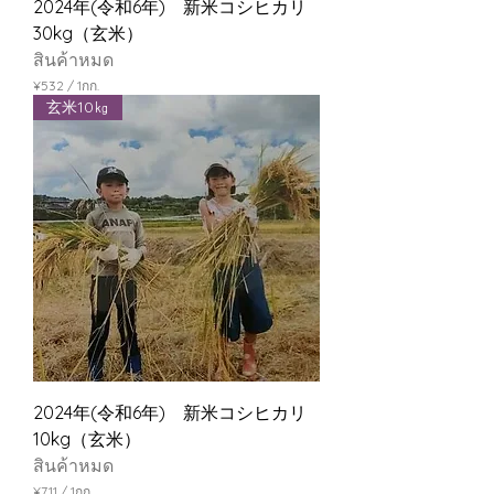
2024年(令和6年) 新米コシヒカリ
30kg（玄米）
สินค้าหมด
¥532
/
1กก.
¥
玄米10㎏
5
3
2
ต่
อ
1
กิ
โ
ล
ก
รั
ม
2024年(令和6年) 新米コシヒカリ
10kg（玄米）
สินค้าหมด
¥711
/
1กก.