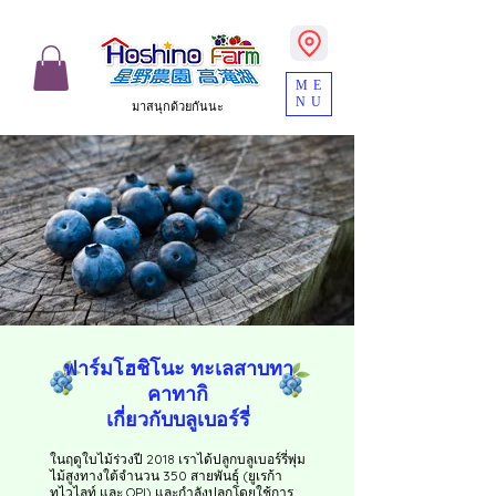
ME
NU
มาสนุกด้วยกันนะ
​ฟาร์มโฮชิโนะ ทะเลสาบทา
คาทากิ
เกี่ยวกับบลูเบอร์รี่
ในฤดูใบไม้ร่วงปี 2018 เราได้ปลูกบลูเบอร์รี่พุ่ม
ไม้สูงทางใต้จำนวน 350 สายพันธุ์ (ยูเรก้า
ทไวไลท์ และ OPI) และกำลังปลูกโดยใช้การ