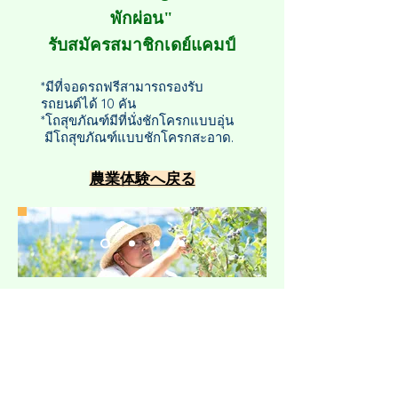
พักผ่อน"
รับสมัครสมาชิกเดย์แคมป์
​*มีที่จอดรถฟรีสามารถรองรับ
รถยนต์ได้ 10 คัน
*โถสุขภัณฑ์มีที่นั่งชักโครกแบบอุ่น
​ มีโถสุขภัณฑ์แบบชักโครกสะอาด.
​農業体験へ戻る