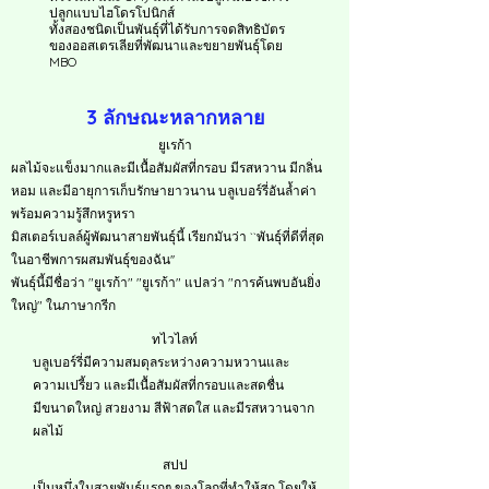
ปลูกแบบไฮโดรโปนิกส์
ทั้งสองชนิดเป็นพันธุ์ที่ได้รับการจดสิทธิบัตร
ของออสเตรเลียที่พัฒนาและขยายพันธุ์โดย
MBO
​3 ลักษณะหลากหลาย
ยูเรก้า
ผลไม้จะแข็งมากและมีเนื้อสัมผัสที่กรอบ มีรสหวาน มีกลิ่น
หอม และมีอายุการเก็บรักษายาวนาน บลูเบอร์รี่อันล้ำค่า
พร้อมความรู้สึกหรูหรา
มิสเตอร์เบลล์ผู้พัฒนาสายพันธุ์นี้ เรียกมันว่า ``พันธุ์ที่ดีที่สุด
ในอาชีพการผสมพันธุ์ของฉัน''
พันธุ์นี้มีชื่อว่า "ยูเรก้า" "ยูเรก้า" แปลว่า "การค้นพบอันยิ่ง
ใหญ่" ในภาษากรีก
ทไวไลท์
บลูเบอร์รี่มีความสมดุลระหว่างความหวานและ
ความเปรี้ยว และมีเนื้อสัมผัสที่กรอบและสดชื่น
มีขนาดใหญ่ สวยงาม สีฟ้าสดใส และมีรสหวานจาก
ผลไม้
สปป
เป็นหนึ่งในสายพันธุ์แรกๆ ของโลกที่ทำให้สุก โดยให้