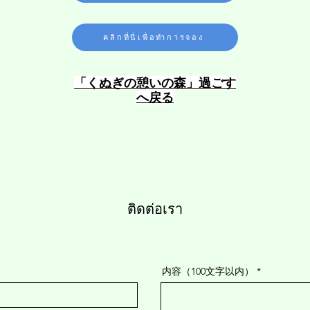
คลิกที่นี่เพื่อทำการจอง
​「くぬぎの憩いの森」過ごす
へ戻る
​ติดต่อเรา
内容（100文字以内）