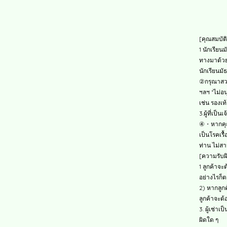
[คุณสมบัติ
1 นักเรียนม
ทางมาด้ว
นักเรียนมั
②กรุณาสวมเ
ฯลฯ *ไม่อ
เช่น รองเท
3.ผู้ที่เป
④・หากคุณด
เป็นโรคเรื
ท่าน ไม่สา
[ความรับ
1 ลูกค้าจะ
อย่างไรก็ต
2) หากลูก
ลูกค้าจะต้
3. ผู้เช่
ผิดใด ๆ