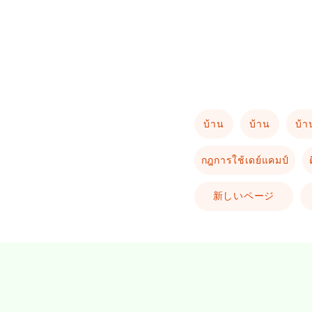
บ้าน
บ้าน
บ้า
กฎการใช้เดย์แคมป์
新しいページ