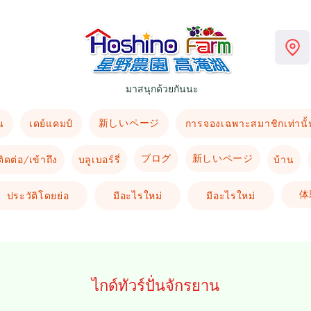
มาสนุกด้วยกันนะ
新しいページ
น
เดย์แคมป์
การจองเฉพาะสมาชิกเท่านั้
ブログ
新しいページ
ติดต่อ/เข้าถึง
บลูเบอร์รี่
บ้าน
体
ประวัติโดยย่อ
มีอะไรใหม่
มีอะไรใหม่
ไกด์ทัวร์ปั่นจักรยาน