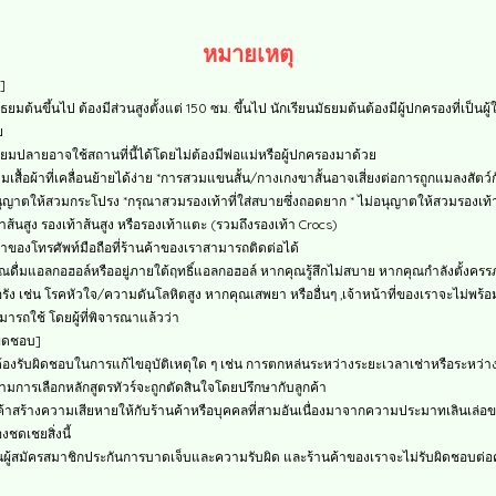
หมายเหตุ
]
ัธยมต้นขึ้นไป ต้องมีส่วนสูงตั้งแต่ 150 ซม. ขึ้นไป นักเรียนมัธยมต้นต้องมีผู้ปกครองที่เป็นผู้
ย
ธยมปลายอาจใช้สถานที่นี้ได้โดยไม่ต้องมีพ่อแม่หรือผู้ปกครองมาด้วย
สื้อผ้าที่เคลื่อนย้ายได้ง่าย *การสวมแขนสั้น/กางเกงขาสั้นอาจเสี่ยงต่อการถูกแมลงสัตว์
นุญาตให้สวมกระโปรง *กรุณาสวมรองเท้าที่ใส่สบายซึ่งถอดยาก * ไม่อนุญาตให้สวมรองเท้าท
้าส้นสูง รองเท้าส้นสูง หรือรองเท้าแตะ (รวมถึงรองเท้า Crocs)
็นเจ้าของโทรศัพท์มือถือที่ร้านค้าของเราสามารถติดต่อได้
ื่มแอลกอฮอล์หรืออยู่ภายใต้ฤทธิ์แอลกอฮอล์ หากคุณรู้สึกไม่สบาย หากคุณกำลังตั้งครร
้อรัง เช่น โรคหัวใจ/ความดันโลหิตสูง หากคุณเสพยา หรืออื่นๆ ,เจ้าหน้าที่ของเราจะไม่พร้อ
มารถใช้ โดยผู้ที่พิจารณาแล้วว่า
ผิดชอบ]
ต้องรับผิดชอบในการแก้ไขอุบัติเหตุใด ๆ เช่น การตกหล่นระหว่างระยะเวลาเช่าหรือระหว่า
ามการเลือกหลักสูตรทัวร์จะถูกตัดสินใจโดยปรึกษากับลูกค้า
ค้าสร้างความเสียหายให้กับร้านค้าหรือบุคคลที่สามอันเนื่องมาจากความประมาทเลินเล่อข
องชดเชยสิ่งนี้
าเป็นผู้สมัครสมาชิกประกันการบาดเจ็บและความรับผิด และร้านค้าของเราจะไม่รับผิดชอบต่