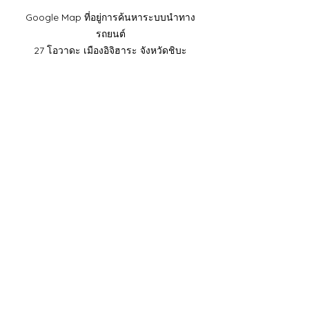
​Google Map ที่อยู่การค้นหาระบบนำทาง
รถยนต์
27 โอวาดะ เมืองอิจิฮาระ จังหวัดชิบะ
โทรศัพท์มือถือ:
090-4930-6237
​เวลาทำการของแผนกต้อนรับ
ทางโทรศัพท์: 9:00-15:00 น.
ที่อยู่:​29-1 โอวาดะ เมืองอิจิฮาระ จังหวัด
ชิบะ
ที่อยู่:​29-1 โอวาดะ เมืองอิจิฮาระ จังหวัดชิบะ