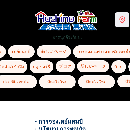
มาสนุกด้วยกันนะ
新しいページ
น
เดย์แคมป์
การจองเฉพาะสมาชิกเท่านั้
ブログ
新しいページ
ติดต่อ/เข้าถึง
บลูเบอร์รี่
บ้าน
体
ประวัติโดยย่อ
มีอะไรใหม่
มีอะไรใหม่
・การจองเดย์แคมป์
​・นโยบายการยกเลิก