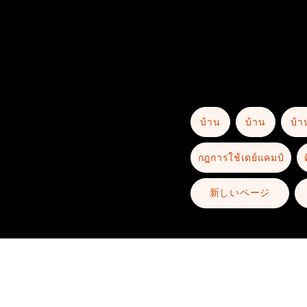
บ้าน
บ้าน
บ้า
กฎการใช้เดย์แคมป์
新しいページ