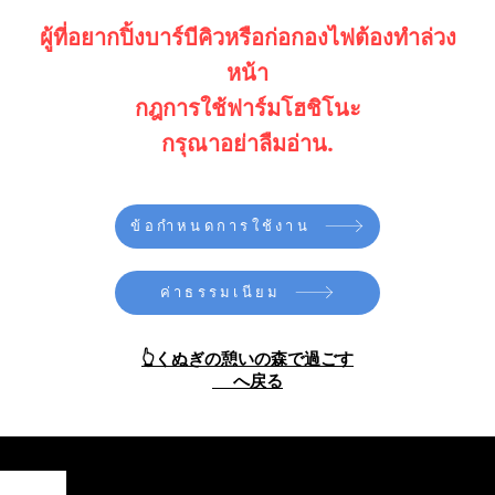
​ผู้ที่อยากปิ้งบาร์บีคิวหรือก่อกองไฟต้องทำล่วง
หน้า
กฎการใช้ฟาร์มโฮชิโนะ
กรุณาอย่าลืมอ่าน.
ข้อกำหนดการใช้งาน
ค่าธรรมเนียม
👆くぬぎの憩いの森で過ごす
へ戻る