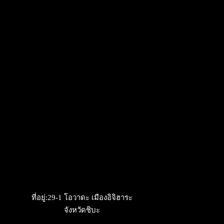
ที่อยู่:​29-1 โอวาดะ เมืองอิจิฮาระ
จังหวัดชิบะ