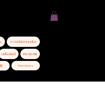
น
การสมัครของฉัน
เดย์แคมป์
หมายเหตุ
験
Members