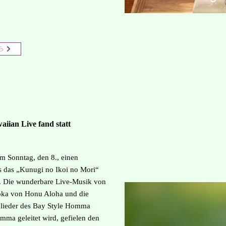
ら
aiian Live​ fand statt
am Sonntag, den 8., einen
ls das „Kunugi no Ikoi no Mori“
e. Die wunderbare Live-Musik von
oka von Honu Aloha und die
lieder des Bay Style Homma
mma geleitet wird, gefielen den