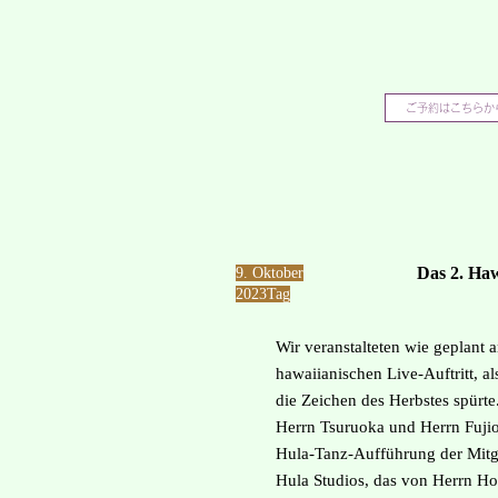
ご予約はこちらか
Das 2. Haw
​9. Oktober
2023
Tag
Wir veranstalteten wie geplant 
hawaiianischen Live-Auftritt, a
die Zeichen des Herbstes spürt
Herrn Tsuruoka und Herrn Fuji
Hula-Tanz-Aufführung der Mitg
Hula Studios, das von Herrn Ho