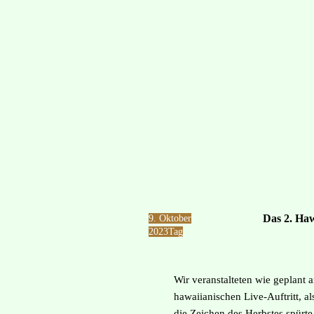
Das 2. Haw
​9. Oktober
2023
Tag
Wir veranstalteten wie geplant 
hawaiianischen Live-Auftritt, a
die Zeichen des Herbstes spürt