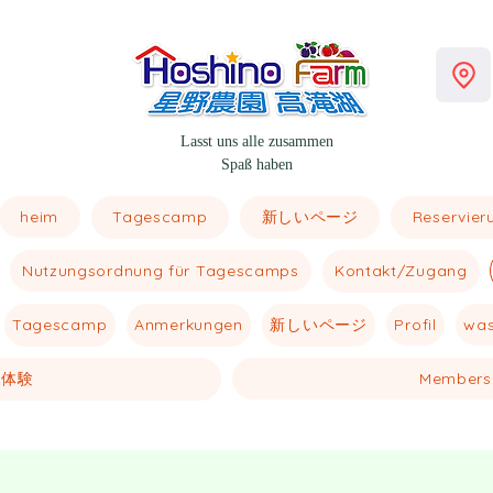
Lasst uns alle zusammen
Spaß haben
heim
新しいページ
Tagescamp
Reservieru
Nutzungsordnung für Tagescamps
Kontakt/Zugang
新しいページ
Profil
was
Tagescamp
Anmerkungen
体験
Members