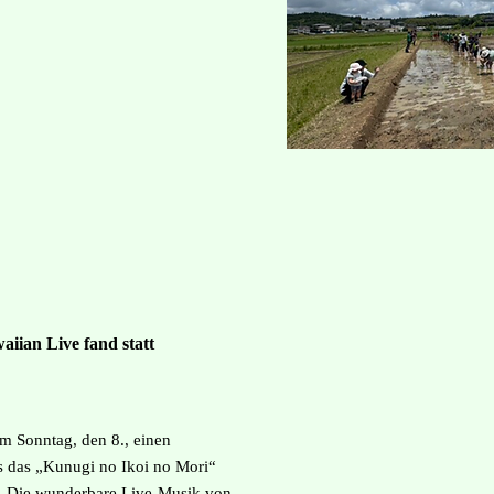
aiian Live​ fand statt
am Sonntag, den 8., einen
ls das „Kunugi no Ikoi no Mori“
e. Die wunderbare Live-Musik von