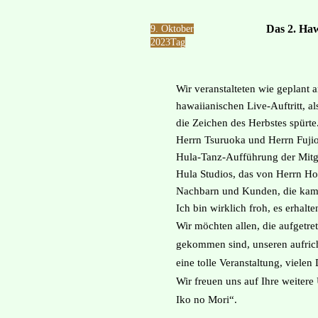
Das 2. Haw
​9. Oktober
2023
Tag
Wir veranstalteten wie geplant 
hawaiianischen Live-Auftritt, a
die Zeichen des Herbstes spürt
Herrn Tsuruoka und Herrn Fuji
Hula-Tanz-Aufführung der Mitg
Hula Studios, das von Herrn Ho
Nachbarn und Kunden, die kame
Ich bin wirklich froh, es erhalt
Wir möchten allen, die aufgetre
gekommen sind, unseren aufric
eine tolle Veranstaltung, vielen
Wir freuen uns auf Ihre weiter
Iko no Mori“.