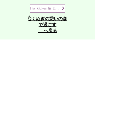
Hier klicken für Details
👆くぬぎの憩いの森
で過ごす
へ戻る