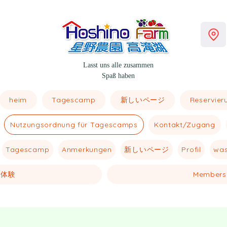
Lasst uns alle zusammen
Spaß haben
heim
新しいページ
Tagescamp
Reservieru
Nutzungsordnung für Tagescamps
Kontakt/Zugang
新しいページ
Profil
was
Tagescamp
Anmerkungen
体験
Members