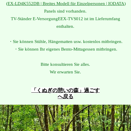
(
EX-LD4K552DB | Breites Modell für Einzelpersonen | IODATA
)
Panels sind vorhanden.
TV-Ständer
E-Versorgung
EEX-TVS012 ist im Lieferumfang
enthalten.
・Sie können Stühle, Hängematten usw. kostenlos mitbringen.
・Sie können Ihr eigenes Bento-Mittagessen mitbringen.
Bitte konsultieren Sie alles.
Wir erwarten Sie.
​「くぬぎの憩いの森」過ごす
へ戻る