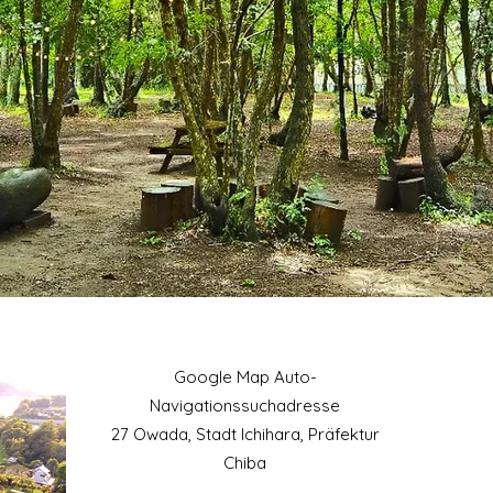
​Google Map Auto-
Navigationssuchadresse
27 Owada, Stadt Ichihara, Präfektur
Chiba