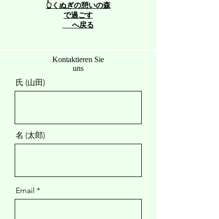
👆くぬぎの憩いの森
で過ごす
へ戻る
​Kontaktieren Sie
uns
氏 (山田)
名 (太郎)
Email