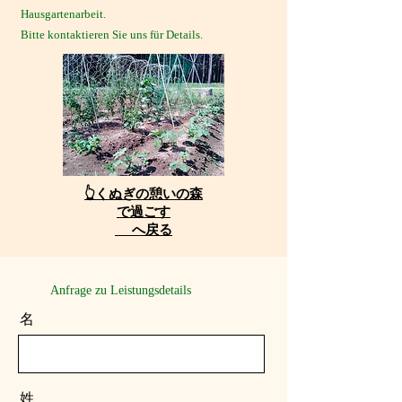
Hausgartenarbeit.
​Bitte kontaktieren Sie uns für Details.
👆くぬぎの憩いの森
で過ごす
へ戻る
​Anfrage zu Leistungsdetails
名
姓