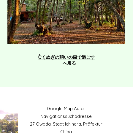
👆くぬぎの憩いの森で過ごす
へ戻る
​Google Map Auto-
Navigationssuchadresse
27 Owada, Stadt Ichihara, Präfektur
Chiba