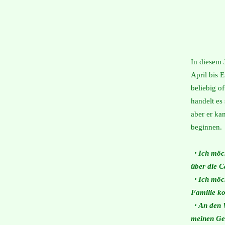
In diesem 
April bis 
beliebig 
handelt es
aber er ka
beginnen.
・Ich möch
über die 
・Ich möcht
Familie k
・An den W
meinen Ge