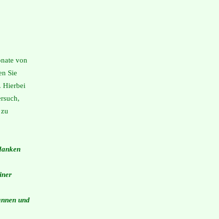
onate von
en Sie
 Hierbei
ersuch,
 zu
edanken
iner
annen und