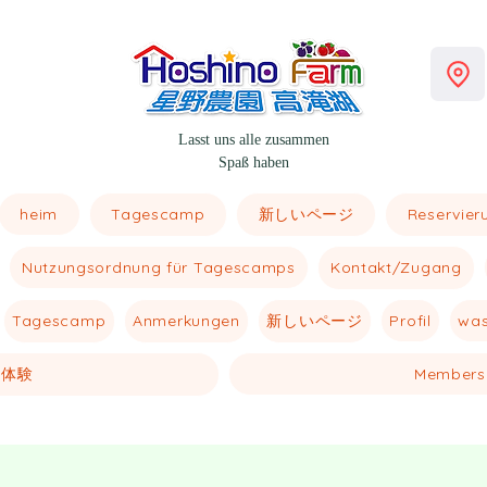
Lasst uns alle zusammen
Spaß haben
heim
新しいページ
Tagescamp
Reservieru
Nutzungsordnung für Tagescamps
Kontakt/Zugang
新しいページ
Profil
was
Tagescamp
Anmerkungen
体験
Members