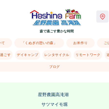
森で過ごす豊かな時間
いて
「くぬぎの憩いの森」
お米作り
ご
で過ごす
デイキャンプ
レンタサイクル
リモートワーク
ブログ
星野農園高滝湖
​サツマイモ堀