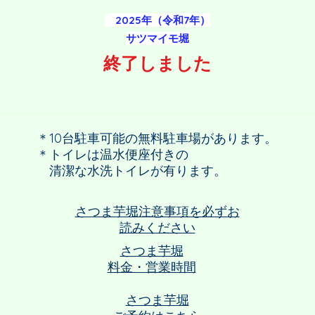
2025年（令和7年）
​サツマイモ堀
​終了しました
​＊10台駐車可能の無料駐車場があります。
＊トイレは温水便座付きの
​ 清潔な水洗トイレが有ります。
​さつま芋堀注意事項を必ずお
読みください
​さつま芋堀
​料金・営業時間
​さつま芋堀