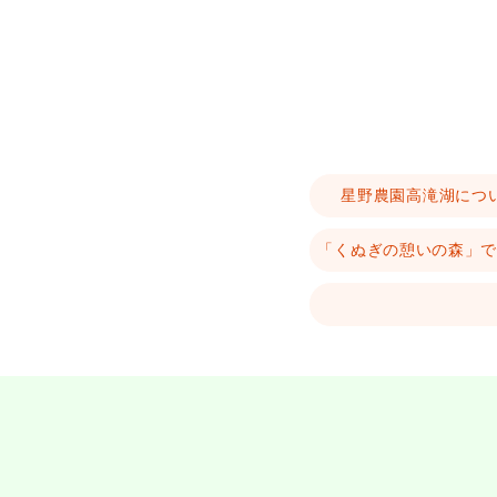
星野農園高滝湖につ
「くぬぎの憩いの森」