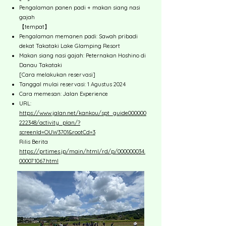
Pengalaman panen padi + makan siang nasi
gajah
【tempat】
Pengalaman memanen padi: Sawah pribadi
dekat Takataki Lake Glamping Resort
Makan siang nasi gajah: Peternakan Hoshino di
Danau Takataki
[Cara melakukan reservasi]
Tanggal mulai reservasi: 1 Agustus 2024
Cara memesan: Jalan Experience
URL:
https://www.jalan.net/kankou/spt_guide000000
222348/activity_plan/?
screenId=OUW3701&rootCd=3
Rilis Berita
https://prtimes.jp/main/html/rd/p/000000034.
000071067.html