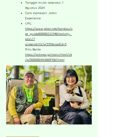
Tanggal mulai reservasi: 1
Agustus 2024
Cara memesan: Jalan
Experience
URL:
https://www.jalan.net/kankou/s
pt_guide000000222348/activity_
plan/?
screenId=OUW3701&rootCd=3
Rilis Berita
https://prtimes.jp/main/html/rd
/p/000000034.000071067.html