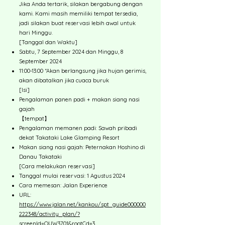
Jika Anda tertarik, silakan bergabung dengan
kami. Kami masih memiliki tempat tersedia,
jadi silakan buat reservasi lebih awal untuk
hari Minggu.
[Tanggal dan Waktu]
Sabtu, 7 September 2024 dan Minggu, 8
September 2024
11:00-13:00 *Akan berlangsung jika hujan gerimis,
akan dibatalkan jika cuaca buruk
[Isi]
Pengalaman panen padi + makan siang nasi
gajah
【tempat】
Pengalaman memanen padi: Sawah pribadi
dekat Takataki Lake Glamping Resort
Makan siang nasi gajah: Peternakan Hoshino di
Danau Takataki
[Cara melakukan reservasi]
Tanggal mulai reservasi: 1 Agustus 2024
Cara memesan: Jalan Experience
URL:
https://www.jalan.net/kankou/spt_guide000000
222348/activity_plan/?
screenId=OUW3701&rootCd=3