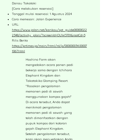
Danau Takataki
[Cara melakukan reservasi]
Tanggal mulai reservasi: 1 Agustus 2024
Cara memesan: Jalan Experience
URL:
https://www.jalan.net/kankou/spt_guide00000022
2348/activity_plan/?screenId=OUW3701&rootCd=3
Rilis Berita
https://prtimes.jp/main/html/rd/p/000000034.00007
1067.html
Hoshino Farm akan
mengadakan acara panen padi
bekerja sama dengan Ichihara
Elephant Kingdom dan
Takatakiko Glamping Resort.
"Rasakan pengalaman
memanen padi di sawah
menggunakan kompos gajah!"
Di acara tersebut, Anda dapat
menikmati pengalaman
memanen padi di sawah yang
telah dimanfaatkan dengan
pupuk kompos dari kotoran
gajah Elephant Kingdom.
Setelah pengalaman tersebut,
kami akan menyediakan Anda