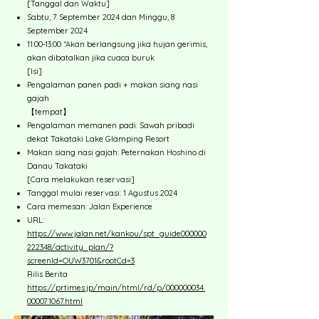
[Tanggal dan Waktu]
Sabtu, 7 September 2024 dan Minggu, 8
September 2024
11:00-13:00 *Akan berlangsung jika hujan gerimis,
akan dibatalkan jika cuaca buruk
[Isi]
Pengalaman panen padi + makan siang nasi
gajah
【tempat】
Pengalaman memanen padi: Sawah pribadi
dekat Takataki Lake Glamping Resort
Makan siang nasi gajah: Peternakan Hoshino di
Danau Takataki
[Cara melakukan reservasi]
Tanggal mulai reservasi: 1 Agustus 2024
Cara memesan: Jalan Experience
URL:
https://www.jalan.net/kankou/spt_guide000000
222348/activity_plan/?
screenId=OUW3701&rootCd=3
Rilis Berita
https://prtimes.jp/main/html/rd/p/000000034.
000071067.html