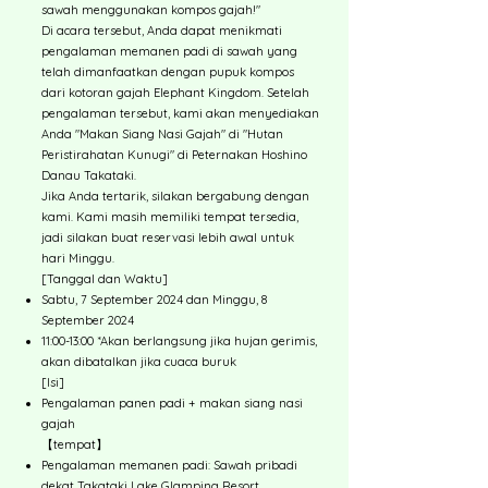
sawah menggunakan kompos gajah!"
Di acara tersebut, Anda dapat menikmati
pengalaman memanen padi di sawah yang
telah dimanfaatkan dengan pupuk kompos
dari kotoran gajah Elephant Kingdom. Setelah
pengalaman tersebut, kami akan menyediakan
Anda "Makan Siang Nasi Gajah" di "Hutan
Peristirahatan Kunugi" di Peternakan Hoshino
Danau Takataki.
Jika Anda tertarik, silakan bergabung dengan
kami. Kami masih memiliki tempat tersedia,
jadi silakan buat reservasi lebih awal untuk
hari Minggu.
[Tanggal dan Waktu]
Sabtu, 7 September 2024 dan Minggu, 8
September 2024
11:00-13:00 *Akan berlangsung jika hujan gerimis,
akan dibatalkan jika cuaca buruk
[Isi]
Pengalaman panen padi + makan siang nasi
gajah
【tempat】
Pengalaman memanen padi: Sawah pribadi
dekat Takataki Lake Glamping Resort