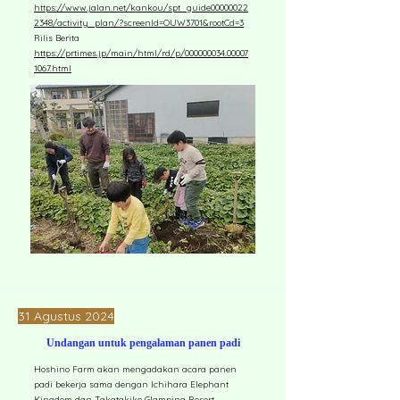
https://www.jalan.net/kankou/spt_guide00000022
2348/activity_plan/?screenId=OUW3701&rootCd=3
Rilis Berita
https://prtimes.jp/main/html/rd/p/000000034.00007
1067.html
31 Agustus 2024
Undangan untuk pengalaman panen padi
Hoshino Farm akan mengadakan acara panen
padi bekerja sama dengan Ichihara Elephant
Kingdom dan Takatakiko Glamping Resort.