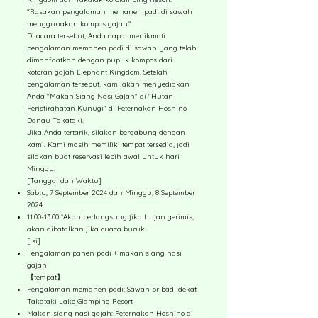
"Rasakan pengalaman memanen padi di sawah
menggunakan kompos gajah!"
Di acara tersebut, Anda dapat menikmati
pengalaman memanen padi di sawah yang telah
dimanfaatkan dengan pupuk kompos dari
kotoran gajah Elephant Kingdom. Setelah
pengalaman tersebut, kami akan menyediakan
Anda "Makan Siang Nasi Gajah" di "Hutan
Peristirahatan Kunugi" di Peternakan Hoshino
Danau Takataki.
Jika Anda tertarik, silakan bergabung dengan
kami. Kami masih memiliki tempat tersedia, jadi
silakan buat reservasi lebih awal untuk hari
Minggu.
[Tanggal dan Waktu]
Sabtu, 7 September 2024 dan Minggu, 8 September
2024
11:00-13:00 *Akan berlangsung jika hujan gerimis,
akan dibatalkan jika cuaca buruk
[Isi]
Pengalaman panen padi + makan siang nasi
gajah
【tempat】
Pengalaman memanen padi: Sawah pribadi dekat
Takataki Lake Glamping Resort
Makan siang nasi gajah: Peternakan Hoshino di