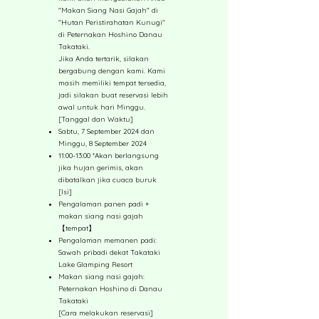
"Makan Siang Nasi Gajah" di
"Hutan Peristirahatan Kunugi"
di Peternakan Hoshino Danau
Takataki.
Jika Anda tertarik, silakan
bergabung dengan kami. Kami
masih memiliki tempat tersedia,
jadi silakan buat reservasi lebih
awal untuk hari Minggu.
[Tanggal dan Waktu]
Sabtu, 7 September 2024 dan
Minggu, 8 September 2024
11:00-13:00 *Akan berlangsung
jika hujan gerimis, akan
dibatalkan jika cuaca buruk
[Isi]
Pengalaman panen padi +
makan siang nasi gajah
【tempat】
Pengalaman memanen padi:
Sawah pribadi dekat Takataki
Lake Glamping Resort
Makan siang nasi gajah:
Peternakan Hoshino di Danau
Takataki
[Cara melakukan reservasi]