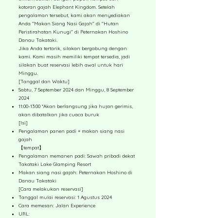
kotoran gajah Elephant Kingdom. Setelah
pengalaman tersebut, kami akan menyediakan
Anda "Makan Siang Nasi Gajah" di "Hutan
Peristirahatan Kunugi" di Peternakan Hoshino
Danau Takataki.
Jika Anda tertarik, silakan bergabung dengan
kami. Kami masih memiliki tempat tersedia, jadi
silakan buat reservasi lebih awal untuk hari
Minggu.
[Tanggal dan Waktu]
Sabtu, 7 September 2024 dan Minggu, 8 September
2024
11:00-13:00 *Akan berlangsung jika hujan gerimis,
akan dibatalkan jika cuaca buruk
[Isi]
Pengalaman panen padi + makan siang nasi
gajah
【tempat】
Pengalaman memanen padi: Sawah pribadi dekat
Takataki Lake Glamping Resort
Makan siang nasi gajah: Peternakan Hoshino di
Danau Takataki
[Cara melakukan reservasi]
Tanggal mulai reservasi: 1 Agustus 2024
Cara memesan: Jalan Experience
URL: