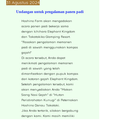
31 Agustus 2024
Undangan untuk pengalaman panen padi
Hoshino Farm akan mengadakan
acara panen padi bekerja sama
dengan Ichihara Elephant Kingdom
dan Takatakiko Glamping Resort.
"Rasakan pengalaman memanen
padi di sawah menggunakan kompos
gajah!"
Di acara tersebut, Anda dapat
menikmati pengalaman memanen
padi di sawah yang telah
dimanfaatkan dengan pupuk kompos
dari kotoran gajah Elephant Kingdom.
Setelah pengalaman tersebut, kami
akan menyediakan Anda "Makan
Siang Nasi Gajah" di "Hutan
Peristirahatan Kunugi" di Peternakan
Hoshino Danau Takataki.
Jika Anda tertarik, silakan bergabung
dengan kami. Kami masih memiliki
tempat tersedia, jadi silakan buat
reservasi lebih awal untuk hari
Minggu.
[Tanggal dan Waktu]