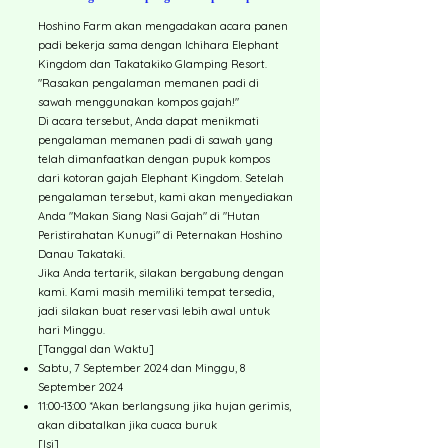
Hoshino Farm akan mengadakan acara panen
padi bekerja sama dengan Ichihara Elephant
Kingdom dan Takatakiko Glamping Resort.
"Rasakan pengalaman memanen padi di
sawah menggunakan kompos gajah!"
Di acara tersebut, Anda dapat menikmati
pengalaman memanen padi di sawah yang
telah dimanfaatkan dengan pupuk kompos
dari kotoran gajah Elephant Kingdom. Setelah
pengalaman tersebut, kami akan menyediakan
Anda "Makan Siang Nasi Gajah" di "Hutan
Peristirahatan Kunugi" di Peternakan Hoshino
Danau Takataki.
Jika Anda tertarik, silakan bergabung dengan
kami. Kami masih memiliki tempat tersedia,
jadi silakan buat reservasi lebih awal untuk
hari Minggu.
[Tanggal dan Waktu]
Sabtu, 7 September 2024 dan Minggu, 8
September 2024
11:00-13:00 *Akan berlangsung jika hujan gerimis,
akan dibatalkan jika cuaca buruk
[Isi]