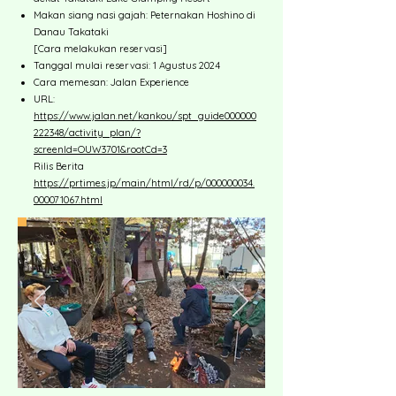
Makan siang nasi gajah: Peternakan Hoshino di
Danau Takataki
[Cara melakukan reservasi]
Tanggal mulai reservasi: 1 Agustus 2024
Cara memesan: Jalan Experience
URL:
https://www.jalan.net/kankou/spt_guide000000
222348/activity_plan/?
screenId=OUW3701&rootCd=3
Rilis Berita
https://prtimes.jp/main/html/rd/p/000000034.
000071067.html