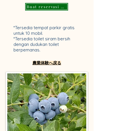
Buat reservasi di sini
*Tersedia tempat parkir gratis
untuk 10 mobil.
*Tersedia toilet siram bersih
dengan dudukan toilet
berpemanas.
​農業体験へ戻る