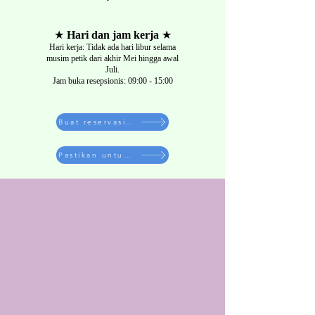
★
Hari dan jam kerja
★
Hari kerja: Tidak ada hari libur selama
musim petik dari akhir Mei hingga awal
Juli.
Jam buka resepsionis: 09:00 - 15:00
Buat reservasi di sini
Pastikan untuk membaca tindakan pencegahannya