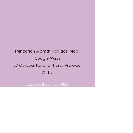
Pencarian Alamat Navigasi Mobil
Google Maps
27 Owada, Kota Ichihara, Prefektur
Chiba
Telepon seluler:
090-4930-
6237
Jam penerimaan telepon: 09:00-
15:00
Alamat: 29-1 Owada, Kota Ichihara,
Prefektur Chiba
Alamat: 29-1 Owada, Kota Ichihara, Prefektur