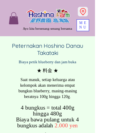
ME
NU
Ayo kita bersenang-senang bersama
Peternakan Hoshino Danau
Takataki
Biaya petik blueberry dan jam buka
★ 料金 ★
Saat masuk, setiap keluarga atau
kelompok
akan menerima empat
bungkus blueberry, masing-masing
beratnya
100g hingga
120g.
4 bungkus = total 400g
hingga 480g
Biaya bawa pulang untuk 4
bungkus
adalah
2.000 yen
.