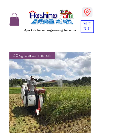
ME
NU
Ayo kita bersenang-senang bersama
30kg beras merah