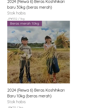
2024 (Reiwa 6) Beras Koshihikari
baru 30kg (beras merah)
Stok habis
JP¥532
/
1kg
J
Beras merah 10kg
P
¥
5
3
2
p
e
r
1
K
i
l
o
g
r
a
m
2024 (Reiwa 6) Beras Koshihikari
Baru 10kg (beras merah)
Stok habis
JP¥711
/
1kg