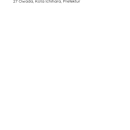
27 Owada, Kota Ichihara, Prefektur
Chiba
Telepon seluler:
090-4930-
6237
Jam penerimaan telepon: 09:00-
15:00
Alamat: 29-1 Owada, Kota Ichihara,
Prefektur Chiba
Alamat: 29-1 Owada, Kota Ichihara, Prefektur
Chiba