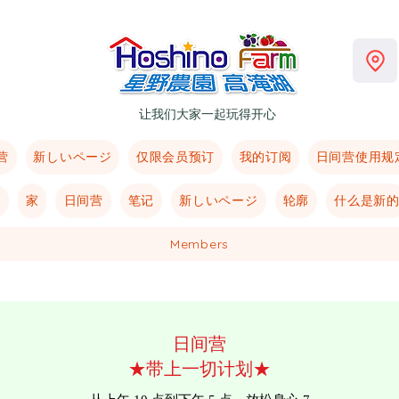
让我们大家一起玩得开心
营
新しいページ
仅限会员预订
我的订阅
日间营使用规
ジ
家
日间营
笔记
新しいページ
轮廓
什么是新
Members
日间营
★带上一切计划★