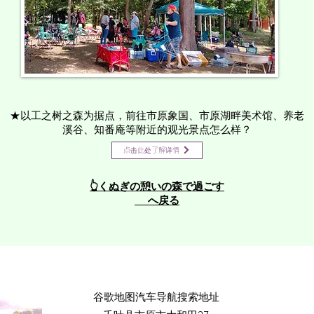
★以工之树之森为据点，前往市原象国、市原湖畔美术馆、养老
溪谷、知番庵等附近的观光景点怎么样？
点击此处了解详情
👆くぬぎの憩いの森で過ごす
へ戻る
​谷歌地图汽车导航搜索地址