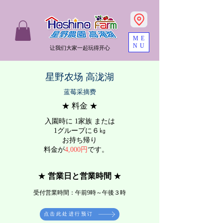
ME
NU
让我们大家一起玩得开心
星野农场 高泷湖
蓝莓采摘费
★ 料金 ★
入園時に 1家族 または
1グループに６㎏
お持ち帰り
料金が
4,000円
です。
★
営業日と営業時間
★
受付​営業時間：午前9時～午後３時
点击此处进行预订