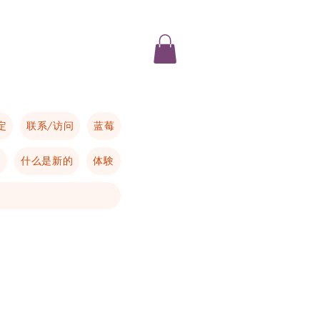
定
联系/访问
蓝莓
的
什么是新的
体験