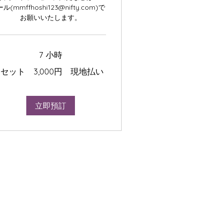
ール(mmffhoshi123@nifty.com)で
お願いいたします。
7 小時
1セット 3,000円 現地払い
ト
,000
円
立即預訂