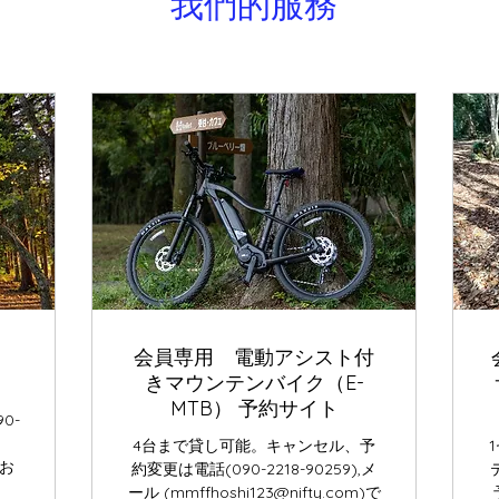
我們的服務
、
会員専用 電動アシスト付
）
きマウンテンバイク（E-
MTB） 予約サイト
0-
4台まで貸し可能。キャンセル、予
でお
約変更は電話(090-2218-90259),メ
ール (mmffhoshi123@nifty.com)で