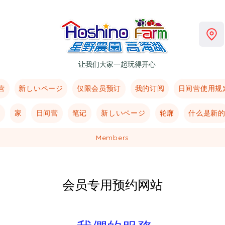
让我们大家一起玩得开心
营
新しいページ
仅限会员预订
我的订阅
日间营使用规
ジ
家
日间营
笔记
新しいページ
轮廓
什么是新
Members
​会员专用预约网站