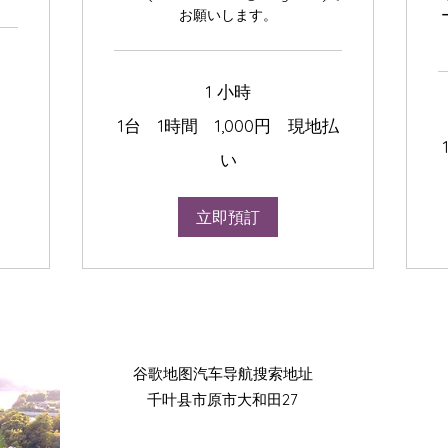
お願いします。
1 小時
1
1台 1時間 1,000円 現地払
台
1
1
セ
時
い
ッ
間
1,000
3
円
現
立即預訂
現
地
地
払
払
い
い
​谷歌地图汽车导航搜索地址
千叶县市原市大和田27