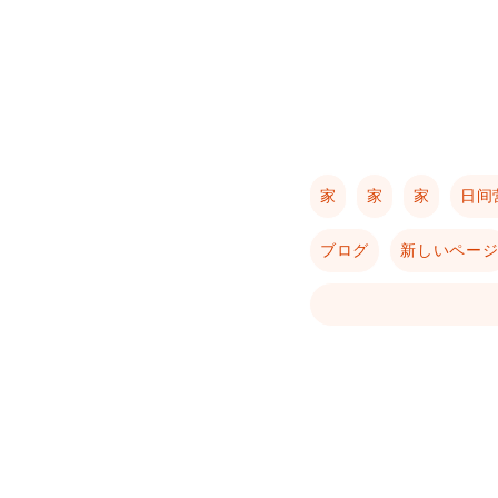
家
家
家
日间
ブログ
新しいペー