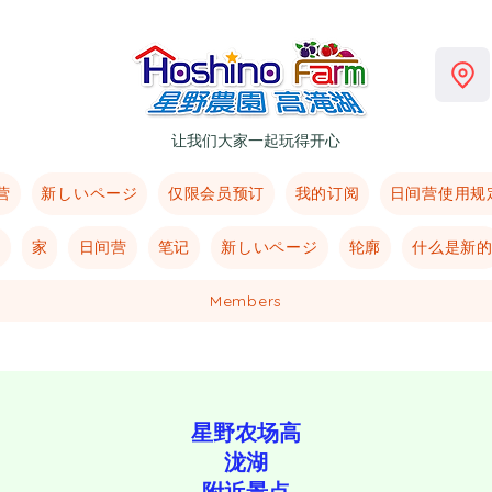
让我们大家一起玩得开心
营
新しいページ
仅限会员预订
我的订阅
日间营使用规
ジ
家
日间营
笔记
新しいページ
轮廓
什么是新
Members
​星野农场高
泷湖
附近景点