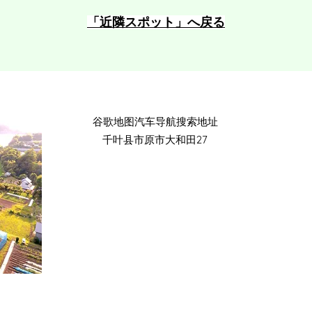
​「近隣スポット」へ戻る
​谷歌地图汽车导航搜索地址
千叶县市原市大和田27
手机：090-4930-6237
​电话接待时间：9:00-15:00
地址：​千叶县市原市大和田29-1
地址：​千叶县市原市大和田29-1