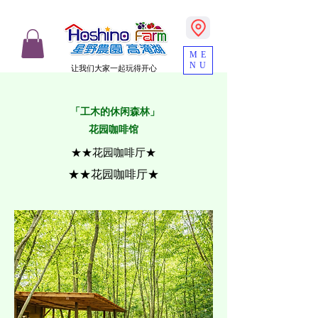
ME
NU
让我们大家一起玩得开心
​ 「工木的休闲森林」
花园咖啡馆
★★​​花园咖啡厅★
★★​​花园咖啡厅★