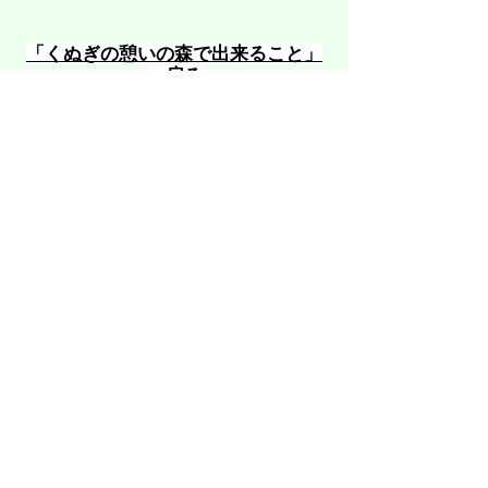
​「くぬぎの憩いの森で出来ること」
へ戻る
​咖啡厅露台现已开放。即使下雨也没关
系。安心地享用咖啡等。