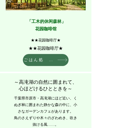
​ 「工木的休闲森林」
花园咖啡馆
★★​​花园咖啡厅★
★★​​花园咖啡厅★
ごはん処 ぞうのめぐみ予約
～高滝湖の自然に囲まれて、
心ほどけるひとときを～
千葉県市原市・高滝湖にほど近い、く
ぬぎ林に囲まれた静かな森の中に、小
さなガーデンカフェがあります。
鳥のさえずりや木々のざわめき、吹き
抜ける風……。