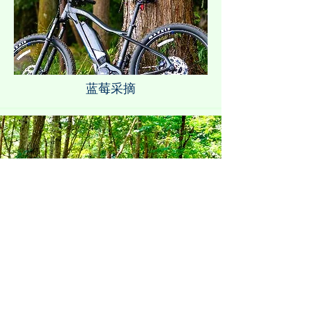
蓝莓采摘
「くぬぎの憩いの森」で出来ること
その－４ ​