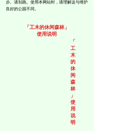
步。请别跑。使用本网站时，请理解这与维护
良好的公园不同。
「工木的休闲森林」
使用说明
「
工
木
的
休
闲
森
林
」
使
用
说
明