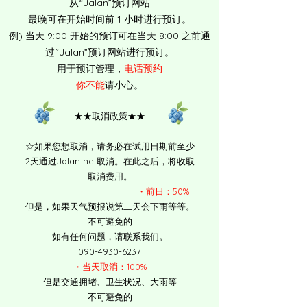
从“Jalan”预订网站
最晚可在开始时间前 1 小时进行预订。
例) ​当天 9:00 开始的预订可在当天 8:00 之前通
过“Jalan”预订网站进行预订。
​用于预订管理，
电话预约
你不能
请小心。
★★取消政策★★
☆如果您想取消，请务必在试用日期前至少
2天通过Jalan net取消。在此之后，将收取
取消费用。
・前日：50%
但是，如果天气预报说第二天会下雨等等。
不可避免的
如有任何问题，请联系我们。
090-4930-6237
・当天取消：100%
​但是交通拥堵、卫生状况、大雨等
不可避免的