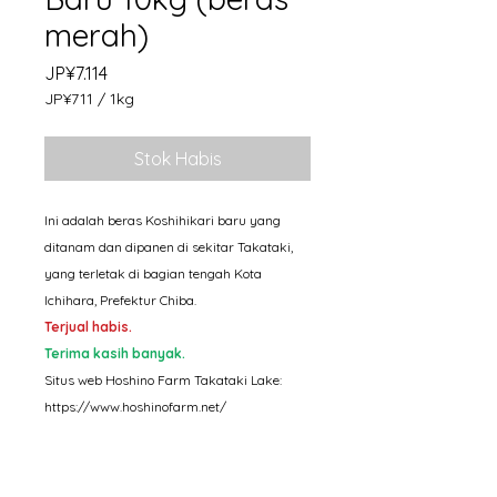
merah)
Harga
JP¥7.114
JP¥711
/
1kg
JP¥711
per
Stok Habis
1
Kilogram
Ini adalah beras Koshihikari baru yang
ditanam dan dipanen di sekitar Takataki,
yang terletak di bagian tengah Kota
Ichihara, Prefektur Chiba.
Terjual habis.
Terima kasih banyak.
Situs web Hoshino Farm Takataki Lake:
https://www.hoshinofarm.net/