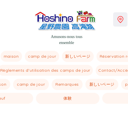
Amusons-nous tous
ensemble
maison
新しいページ
camp de jour
Réservation 
Règlements d'utilisation des camps de jour
Contact/Accè
son
新しいページ
p
camp de jour
Remarques
euf
体験