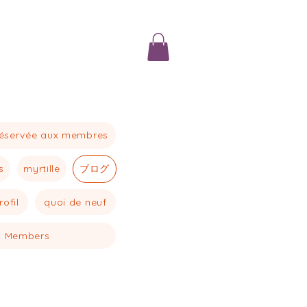
réservée aux membres
myrtille
ブログ
s
rofil
quoi de neuf
Members