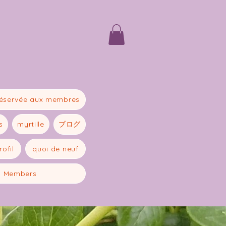
réservée aux membres
myrtille
ブログ
s
rofil
quoi de neuf
Members