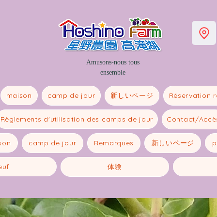
Amusons-nous tous
ensemble
maison
新しいページ
camp de jour
Réservation 
Règlements d'utilisation des camps de jour
Contact/Accè
son
新しいページ
p
camp de jour
Remarques
euf
体験