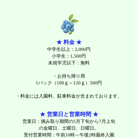
★ 料金 ★
中学生以上：2,000円
小学生：1,500円
未就学児以下：無料
・​お持ち帰り用
1パック（100ｇ～120ｇ）500円
・​料金には入園料、駐車料金が含まれております。
★ 営業日と営業時間 ★
営業日：摘み取り期間の5月下旬から7月上旬
の金曜日、土曜日、日曜日。
受付​営業時間：午前10時～午後2時最終入園