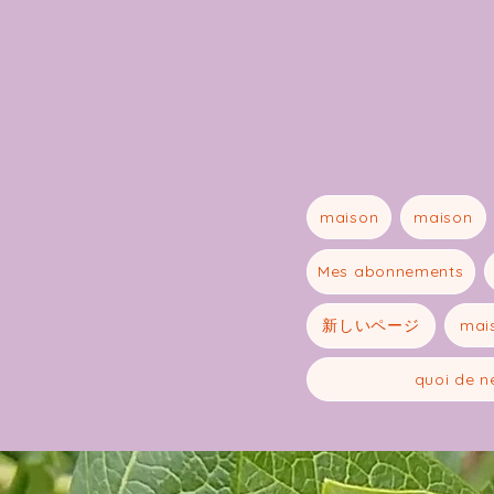
maison
maison
Mes abonnements
新しいページ
mai
quoi de n