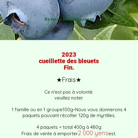
Riche en nature​Apaisant
2023
cueillette des bleuets
​Fin.
★Frais★
Ce n'est pas à volonté.
veuillez noter.
1 famille ou
en 1 groupe
100g~
Nous vous donnerons 4
paquets pouvant récolter 120g de myrtilles.
4 paquets = total 400g à 480g
2 000 yens
Frais de vente à emporter
est.