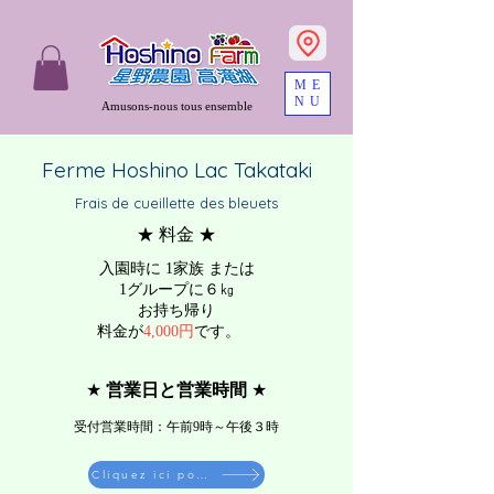
ME
NU
Amusons-nous tous ensemble
Ferme Hoshino Lac Takataki
Frais de cueillette des bleuets
★ 料金 ★
入園時に 1家族 または
1グループに６㎏
お持ち帰り
料金が
4,000円
です。
★
営業日と営業時間
★
受付​営業時間：午前9時～午後３時
Cliquez ici pour faire une réservation