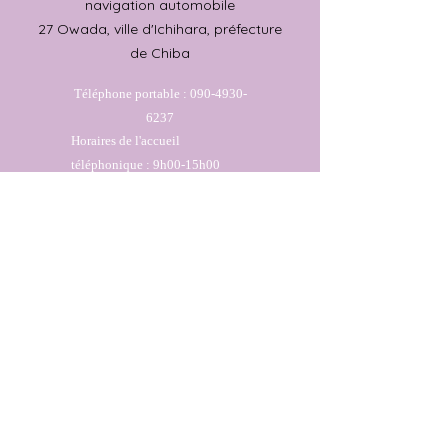
navigation automobile
27 Owada, ville d'Ichihara, préfecture
de Chiba
Téléphone portable :
090-4930-
6237
​Horaires de l'accueil
téléphonique : 9h00-15h00
Adresse :​29-1 Owada, ville d'Ichihara,
préfecture de Chiba
Adresse :​29-1 Owada, ville d'Ichihara,
préfecture de Chiba