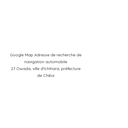
​Google Map Adresse de recherche de
navigation automobile
27 Owada, ville d'Ichihara, préfecture
de Chiba
Téléphone portable :
090-4930-
6237
​Horaires de l'accueil
téléphonique : 9h00-15h00
Adresse :​29-1 Owada, ville d'Ichihara,
préfecture de Chiba
Adresse :​29-1 Owada, ville d'Ichihara,