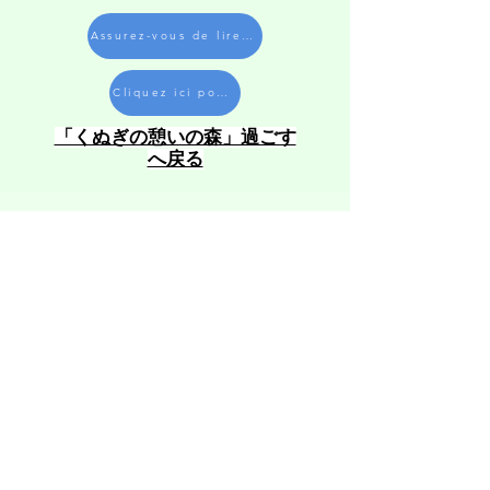
Assurez-vous de lire les notes
Cliquez ici pour faire une réservation
​「くぬぎの憩いの森」過ごす
へ戻る