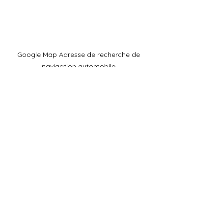
​Google Map Adresse de recherche de
navigation automobile
27 Owada, ville d'Ichihara, préfecture
de Chiba
Téléphone portable :
090-4930-
6237
​Horaires de l'accueil
téléphonique : 9h00-15h00
Adresse :​29-1 Owada, ville d'Ichihara,
préfecture de Chiba
Adresse :​29-1 Owada, ville d'Ichihara,
préfecture de Chiba