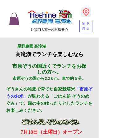
ME
NU
让我们大家一起玩得开心
​星野農園 高滝湖
高滝湖でランチを楽しむなら
市原ぞうの国近くでランチをお探
しの方へ。
市原ぞうの国から2.2ｋｍ。車で約５分。
ぞうさんの堆肥で育てた自家栽培米
「市原ぞ
うのお米」
が味わえる「ごはん処 ぞうのめ
ぐみ」で、森の中のゆったりとしたランチを
お楽しみください。
​7月18日（土曜日）オープン