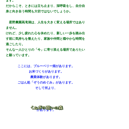
ます。
だからこそ、ときには立ち止まり、深呼吸をし、自分自
身と向き合う時間も大切ではないでしょうか。
星野農園高滝湖は、人生を大きく変える場所ではあり
ません。
けれど、少し疲れた心を休めたり、新しい一歩を踏み出
す前に気持ちを整えたり、家族や仲間と穏やかな時間を
過ごしたり。
そんな一人ひとりの「今」に寄り添える場所でありたい
と願っています。
ここには、ブルーベリー畑があります。
お米づくりがあります。
農業体験があります。
ごはん処「ぞうのめぐみ」があります。
そして何より、
があります。
自然と農、人とのつながりを大切にしながら、訪れる
方が「また帰ってきたい」と思える場所を、これからも