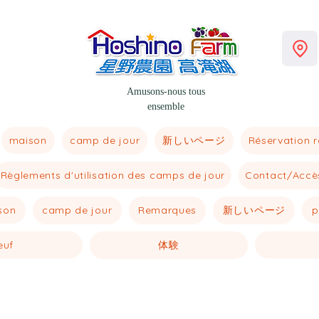
Amusons-nous tous
ensemble
maison
新しいページ
camp de jour
Réservation 
Règlements d'utilisation des camps de jour
Contact/Accè
son
新しいページ
p
camp de jour
Remarques
euf
体験