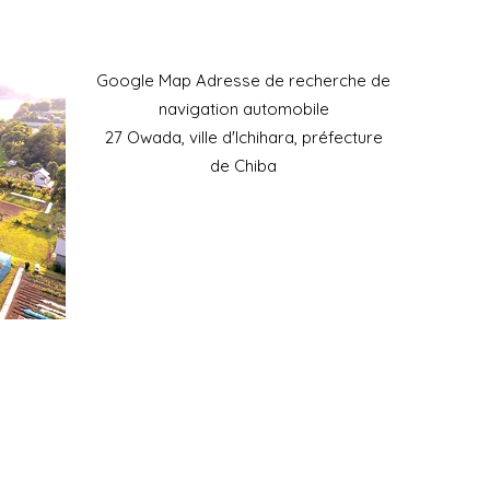
​Google Map Adresse de recherche de
navigation automobile
27 Owada, ville d'Ichihara, préfecture
de Chiba
Téléphone portable : 090-
4930-6237
​Horaires de l'accueil
téléphonique : 9h00-15h00
Adresse :​29-1 Owada, ville d'Ichihara,
préfecture de Chiba
Adresse :​29-1 Owada, ville d'Ichihara,
préfecture de Chiba