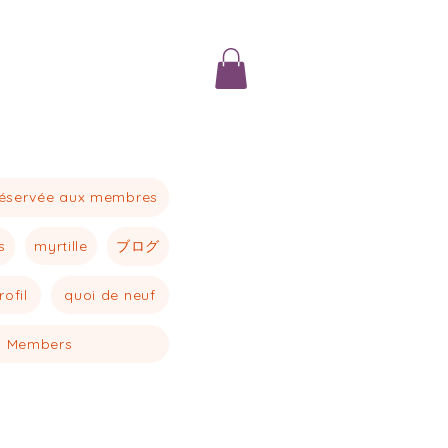
réservée aux membres
myrtille
ブログ
s
rofil
quoi de neuf
Members