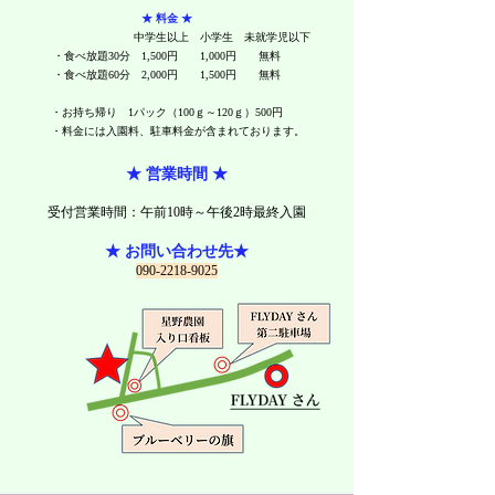
★ 料金 ★
中学生以上 小学生
​ 未就学児以下
・食べ放題30分 1,500円 1,000円 無料
・食べ放題60分 2,000円 1,500円 無料
・​お持ち帰り
1パック（100ｇ～120ｇ）500円
​
・​料金には入園料、駐車料金が含まれております。
★ 営業時間 ★
受付​営業時間：午前10時～午後2時最終入園
★ お問い合わせ先★
090-2218-9025