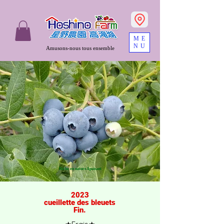
ME
NU
Amusons-nous tous ensemble
Riche en nature​Apaisant
2023
cueillette des bleuets
​Fin.