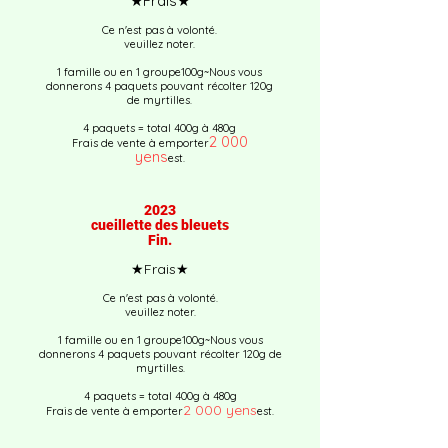
★Frais★
Ce n'est pas à volonté.
veuillez noter.
1 famille ou
en 1 groupe
100g~
Nous vous
donnerons 4 paquets pouvant récolter 120g
de myrtilles.
4 paquets = total 400g à 480g
2 000
Frais de vente à emporter
yens
est.
2023
cueillette des bleuets
​Fin.
★Frais★
Ce n'est pas à volonté.
veuillez noter.
1 famille ou
en 1 groupe
100g~
Nous vous
donnerons 4 paquets pouvant récolter 120g de
myrtilles.
4 paquets = total 400g à 480g
2 000 yens
Frais de vente à emporter
est.