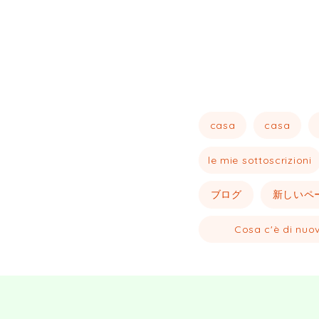
casa
casa
le mie sottoscrizioni
ブログ
新しいペ
Cosa c'è di nuo