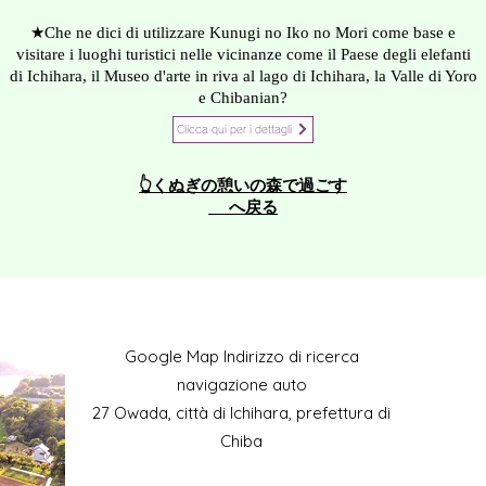
★Che ne dici di utilizzare Kunugi no Iko no Mori come base e
visitare i luoghi turistici nelle vicinanze come il Paese degli elefanti
di Ichihara, il Museo d'arte in riva al lago di Ichihara, la Valle di Yoro
e Chibanian?
Clicca qui per i dettagli
👆くぬぎの憩いの森で過ごす
へ戻る
​Google Map Indirizzo di ricerca
navigazione auto
27 Owada, città di Ichihara, prefettura di
Chiba
Cellulare: 090-4930-6237