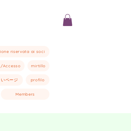
ione riservata ai soci
o/Accesso
mirtillo
しいページ
profilo
Members