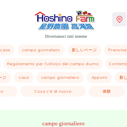
Divertiamoci tutti insieme
casa
新しいページ
campo giornaliero
Prenotaz
Regolamento per l'utilizzo del campo diurno
Contatt
ージ
casa
新
campo giornaliero
Appunti
vo
Cosa c'è di nuovo
体験
campo giornaliero