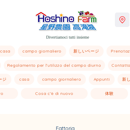
Divertiamoci tutti insieme
casa
新しいページ
campo giornaliero
Prenotaz
Regolamento per l'utilizzo del campo diurno
Contatt
ージ
casa
新
campo giornaliero
Appunti
vo
Cosa c'è di nuovo
体験
Fattoria