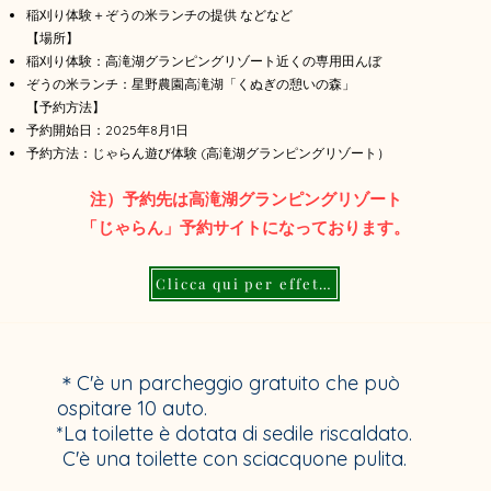
稲刈り体験＋ぞうの米ランチの提供 などなど
【場所】
稲刈り体験：高滝湖グランピングリゾート近くの専用田んぼ
ぞうの米ランチ：星野農園高滝湖「くぬぎの憩いの森」
【予約方法】
予約開始日：2025年8月1日
予約方法：じゃらん遊び体験 (高滝湖グランピングリゾート）
注）予約先は高滝湖グランピングリゾート
「じゃらん」予約サイトになっております。
Clicca qui per effettuare una prenotazione
​＊C'è un parcheggio gratuito che può
ospitare 10 auto.
*La toilette è dotata di sedile riscaldato.
​ C'è una toilette con sciacquone pulita.