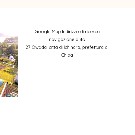
​Google Map Indirizzo di ricerca
navigazione auto
27 Owada, città di Ichihara, prefettura di
Chiba
Cellulare: 090-4930-6237
​Orario ricezione telefonica:
9:00-15:00
Indirizzo:​29-1 Owada, città di Ichihara,
prefettura di Chiba
Indirizzo:​29-1 Owada, città di Ichihara,
prefettura di Chiba