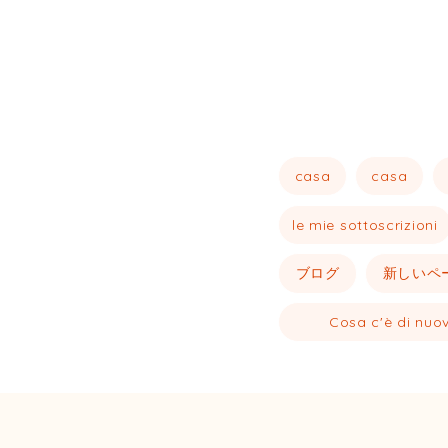
casa
casa
le mie sottoscrizioni
ブログ
新しいペ
Cosa c'è di nuo