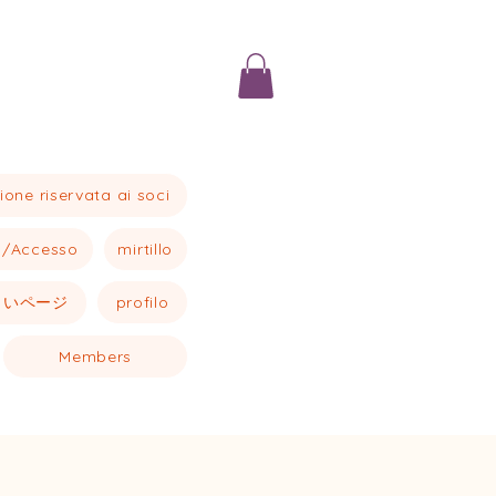
ione riservata ai soci
o/Accesso
mirtillo
しいページ
profilo
Members