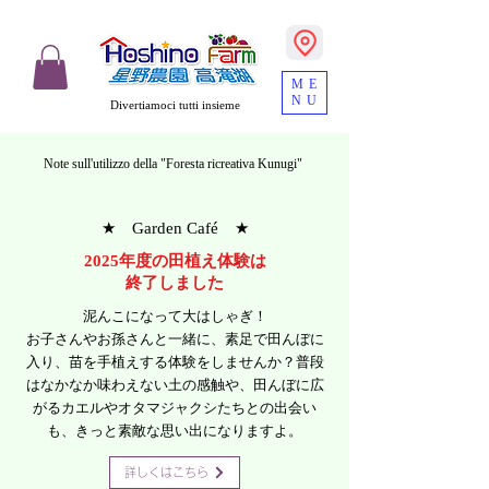
ME
NU
Divertiamoci tutti insieme
Note sull'utilizzo della "Foresta ricreativa Kunugi"
★ ​​Garden Café ★
2025年度の田植え体験は
終了しました
泥んこになって大はしゃぎ！
お子さんやお孫さんと一緒に、素足で田んぼに
入り、苗を手植えする体験をしませんか？普段
はなかなか味わえない土の感触や、田んぼに広
がるカエルやオタマジャクシたちとの出会い
も、きっと素敵な思い出になりますよ。
詳しくはこちら