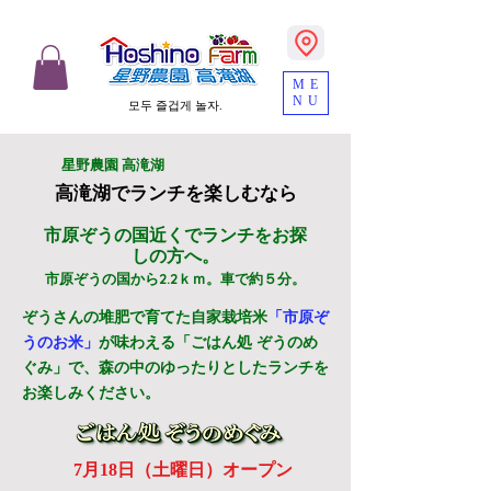
ME
NU
모두 즐겁게 놀자.
​星野農園 高滝湖
高滝湖でランチを楽しむなら
市原ぞうの国近くでランチをお探
しの方へ。
市原ぞうの国から2.2ｋｍ。車で約５分。
ぞうさんの堆肥で育てた自家栽培米
「市原ぞ
うのお米」
が味わえる「ごはん処 ぞうのめ
ぐみ」で、森の中のゆったりとしたランチを
お楽しみください。
​7月18日（土曜日）オープン