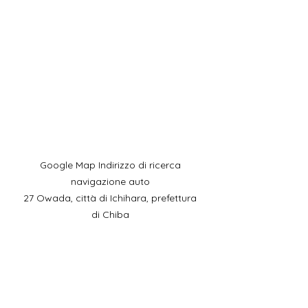
​Google Map Indirizzo di ricerca
navigazione auto
27 Owada, città di Ichihara, prefettura
di Chiba
Cellulare:
090-4930-6237
​Orario ricezione telefonica:
9:00-15:00
Indirizzo:​29-1 Owada, città di Ichihara,
prefettura di Chiba